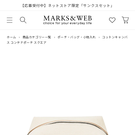
コンテ
【応募受付中】ネットストア限定「サンクスセット」
ンツに
進む
カ
ー
ト
ホーム
›
商品カテゴリー一覧
›
ポーチ・バッグ・小物入れ
›
コットンキャンバ
ス コンテナポーチ スクエア
商品情
報にス
キップ