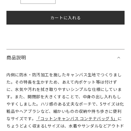
ッ
ッ
ト
ト
カートに入れる
ン
ン
キ
キ
ャ
ャ
ン
ン
バ
バ
ス
ス
商品説明
コ
コ
ン
ン
内側に防水・防汚加工を施したキャンバス生地でつくりまし
テ
テ
た。その特長を生かすため、あえて内ポケット等は付けず
ナ
ナ
に、水気や汚れを拭き取りやすいシンプルな仕様にしていま
ポ
ポ
す。また、開閉部を大きくすることで、中身の出し入れもし
ー
ー
やすくしました。ハリ感のある丈夫なポーチで、Sサイズは化
チ
チ
粧品やヘアブラシなど、細かいものの収納や持ち歩きに便利
ス
ス
なサイズです。
「コットンキャンバス コンテナバッグ S」
に
ク
ク
ちょうどよく収まるLサイズは、水着やサンダルなどアウトド
エ
エ