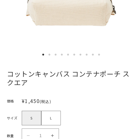
●
●
●
●
●
●
●
●
●
●
コットンキャンバス コンテナポーチ ス
クエア
通
¥1,450
価格
(税込)
常
価
サイズ
S
L
格
数量
コ
コ