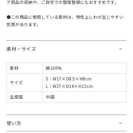
ア用品の収納や、ご自宅での整理整頓にもおすすめです。
ア
ア
の
の
数
数
●この商品に使用している素材は、特性上しわが生じやすい
量
量
性質があります。
を
を
減
増
ら
や
素材・サイズ
す
す
素材
綿100%
S：W17×D8.5×H8cm
サイズ
L：W27×D14×H12cm
生産国
中国
使い方